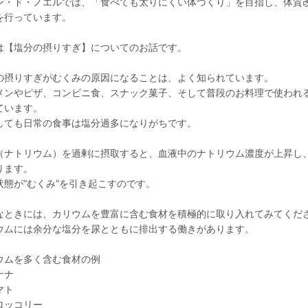
ン・ド・ノエルでは、「食べても太りにくい体づくり」を目指し、体質
を行っています。
は【塩分の摂りすぎ】についてのお話です。
の摂りすぎがむくみの原因になることは、よく知られています。
メンやピザ、コンビニ食、スナック菓子、そして普段のお料理で使われ
ています。
しても日常の食事は塩分過多になりがちです。
（ナトリウム）を過剰に摂取すると、血液中のナトリウム濃度が上昇し
ります。
状態が“むくみ”を引き起こすのです。
なときには、カリウムを豊富に含む食材を積極的に取り入れてみてくだ
ウムには余分な塩分を尿とともに排出する働きがあります。
ウムを多く含む食材の例
ナナ
マト
ロッコリー