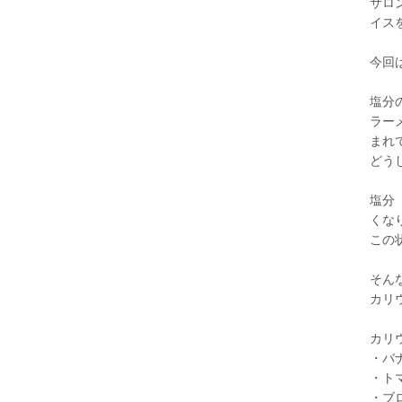
サロ
イス
今回
塩分
ラー
まれ
どう
塩分
くな
この
そん
カリ
カリ
・バ
・ト
・ブ