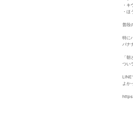
・キ
・ほ
普段
特に
バナ
「朝
つい
LI
よか
https